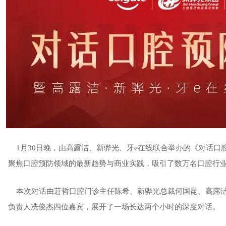
1月30日晚，由高露洁、新骅光、牙e在线联合举办的《对话口
聚焦口腔预防领域的最新趋势与商业实践，吸引了数万名口腔行
本次对话由莙哲口腔门诊主任陈希、新骅光总裁何国昆、高露洁
负责人冼俊杰四位嘉宾，展开了一场长达两个小时的深度对话。